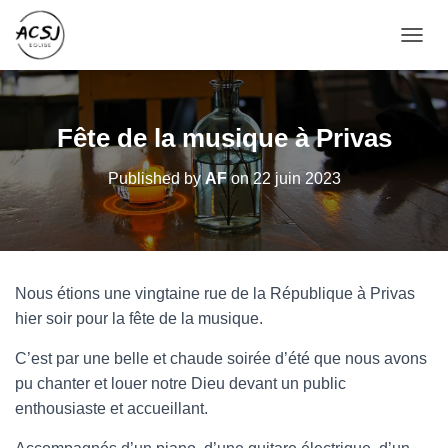
OUVRI
Fête de la musique à Privas
Published by
AF
on
22 juin 2023
Nous étions une vingtaine rue de la République à Privas
hier soir pour la fête de la musique.
C’est par une belle et chaude soirée d’été que nous avons
pu chanter et louer notre Dieu devant un public
enthousiaste et accueillant.