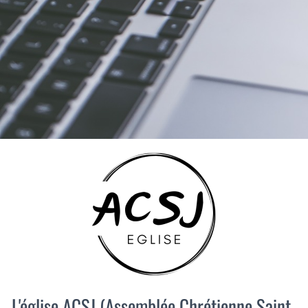
T
I
O
N
L'église ACSJ (Assemblée Chrétienne Saint-