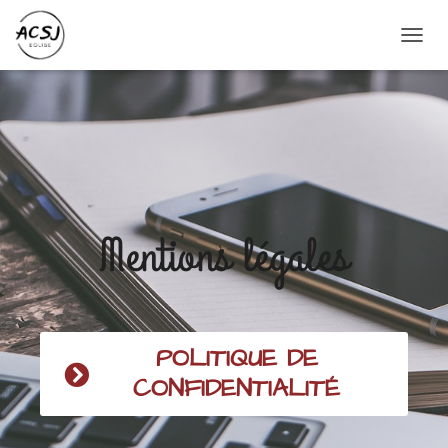
O
U
V
R
I
R
/
F
E
R
Mentions légales
M
E
R
L
A
N
POLITIQUE DE
A
V
CONFIDENTIALITÉ
I
G
A