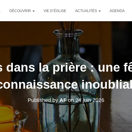
L
DÉCOUVRIR
VIE D’ÉGLISE
ACTUALITÉS
AGENDA
 dans la prière : une f
connaissance inoublia
Published by
AF
on
24 juin 2026