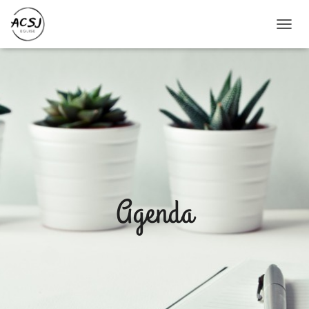
O
U
V
R
I
R
/
F
E
R
M
E
R
Agenda
L
A
N
A
V
I
G
A