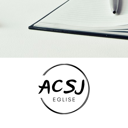
T
I
O
N