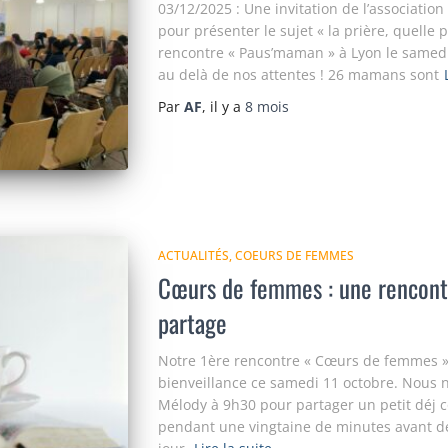
03/12/2025 : Une invitation de l’association 
pour présenter le sujet « la prière, quelle p
rencontre « Paus’maman » à Lyon le samed
au delà de nos attentes ! 26 mamans sont
Par
AF
, il y a
8 mois
ACTUALITÉS
COEURS DE FEMMES
Cœurs de femmes : une rencontr
partage
Notre 1ère rencontre « Cœurs de femmes » s
bienveillance ce samedi 11 octobre. Nous
Mélody à 9h30 pour partager un petit déj c
pendant une vingtaine de minutes avant de