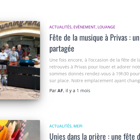
ACTUALITÉS
EVÈNEMENT
LOUANGE
Fête de la musique à Privas : u
partagée
Une fois encore, à l’occasion de la fête d
retrouvés à Privas pour louer et adorer no
sommes donnés rendez-vous à 19h30 pour 
sur place. Notre emplacement ayant chang
Par
AF
, il y a
1 mois
ACTUALITÉS
MEPI
Unies dans la prière : une fête