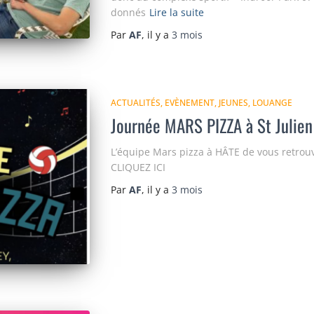
donnés
Lire la suite
Par
AF
, il y a
3 mois
ACTUALITÉS
EVÈNEMENT
JEUNES
LOUANGE
Journée MARS PIZZA à St Julien
L’équipe Mars pizza à HÂTE de vous retrou
CLIQUEZ ICI
Par
AF
, il y a
3 mois