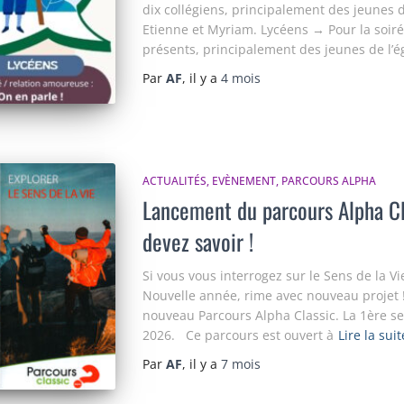
dix collégiens, principalement des jeunes 
Etienne et Myriam. Lycéens → Pour la soirée
présents, principalement des jeunes de l’ég
Par
AF
, il y a
4 mois
ACTUALITÉS
EVÈNEMENT
PARCOURS ALPHA
Lancement du parcours Alpha Cla
devez savoir !
Si vous vous interrogez sur le Sens de la Vi
Nouvelle année, rime avec nouveau projet ! 
nouveau Parcours Alpha Classic. La 1ère se
2026. Ce parcours est ouvert à
Lire la suit
Par
AF
, il y a
7 mois