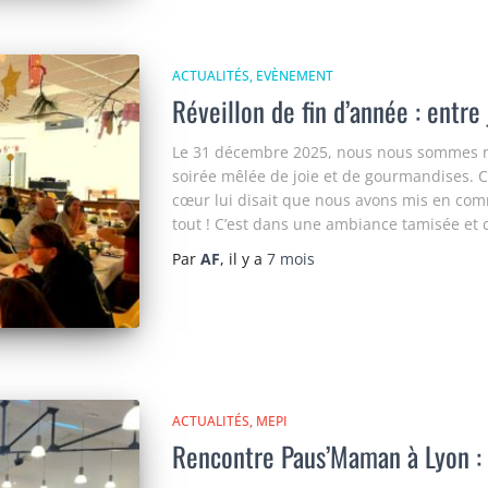
ACTUALITÉS
EVÈNEMENT
Réveillon de fin d’année : entre
Le 31 décembre 2025, nous nous sommes ret
soirée mêlée de joie et de gourmandises. 
cœur lui disait que nous avons mis en com
tout ! C’est dans une ambiance tamisée et
Par
AF
, il y a
7 mois
ACTUALITÉS
MEPI
Rencontre Paus’Maman à Lyon :