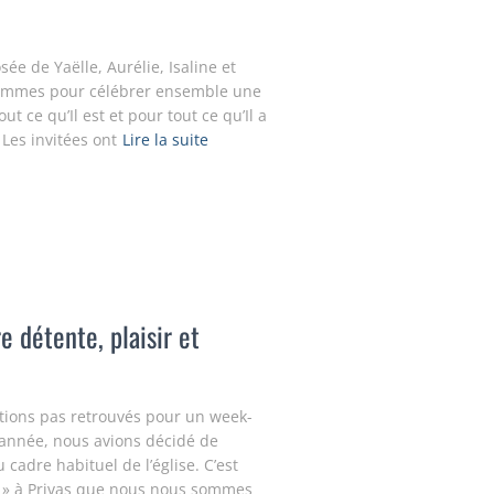
 de Yaëlle, Aurélie, Isaline et
e femmes pour célébrer ensemble une
t ce qu’Il est et pour tout ce qu’Il a
 Les invitées ont
Lire la suite
e détente, plaisir et
tions pas retrouvés pour un week-
e année, nous avions décidé de
cadre habituel de l’église. C’est
7 » à Privas que nous nous sommes