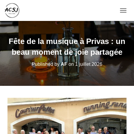
O
U
V
R
I
Fête de la musique à Privas : un
R
/
beau moment de joie partagée
F
E
Published by
AF
on
1 juillet 2026
R
M
E
R
L
A
N
A
V
I
G
A