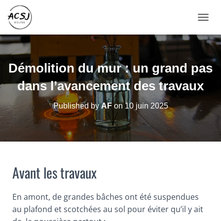
O
U
V
R
I
Démolition du mur : un grand pas
R
/
dans l’avancement des travaux
F
E
Published by
AF
on
10 juin 2025
R
M
E
R
L
A
N
Avant les travaux
A
V
I
En amont, de grandes bâches ont été suspendues
G
au plafond et scotchées au sol pour éviter qu’il y ait
A